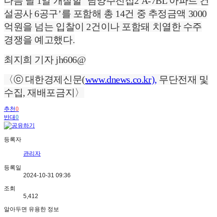
다음 달 1일 개찰할 ‘남양주진접2 A-7BL 아파트 건
설공사 6공구’를 포함해 총 14건 중 추정금액 3000
억원을 넘는 입찰이 2건이나 포함돼 치열한 수주
경쟁을 예고했다.
최지희 기자 jh606@
〈ⓒ 대한경제신문(
www.dnews.co.kr),
무단전재 및
수집, 재배포금지〉
추천
0
반대
0
등록자
관리자
등록일
2024-10-31 09:36
조회
5,412
알아두면 유용한 정보