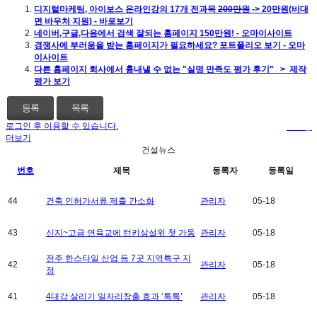
디지털마케팅, 아이보스 온라인강의 17개 전과목
200만원
-> 20만원(비대
면 바우처 지원) - 바로보기
네이버,구글,다음에서 검색 잘되는 홈페이지 150만원! - 오마이사이트
경쟁사에 부러움을 받는 홈페이지가 필요하세요? 포트폴리오 보기 - 오마
이사이트
다른 홈페이지 회사에서 흉내낼 수 없는 "실명 만족도 평가 후기" > 제작
평가 보기
등록
목록
로그인 후 이용할 수 있습니다.
로그인
더보기
건설뉴스
번호
제목
등록자
등록일
44
건축 인허가서류 제출 간소화
관리자
05-18
43
신지~고금 연육교에 턴키상설위 첫 가동
관리자
05-18
전주 한스타일 산업 등 7곳 지역특구 지
42
관리자
05-18
정
41
4대강 살리기 일자리창출 효과 ‘톡톡’
관리자
05-18