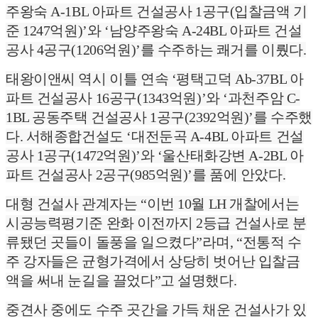
주왕숙 A-1BL 아파트 건설공사 1공구(입찰금액 기
준 1247억원)’와 ‘남양주왕숙 A-24BL 아파트 건설
공사 4공구(1206억원)’를 수주하는 쾌거를 이뤘다.
태왕이앤씨 역시 이틀 연속 ‘평택고덕 Ab-37BL 아
파트 건설공사 16공구(1343억원)’와 ‘과천주암 C-
1BL 공동주택 건설공사 1공구(2392억원)’를 수주했
다. 서해종합건설도 ‘대전둔곡 A-4BL 아파트 건설
공사 1공구(1472억원)’와 ‘울산태화강변 A-2BL 아
파트 건설공사 2공구(985억원)’를 품에 안았다.
대형 건설사 관계자는 “이번 10월 LH 개찰에서는
시공능력평기준 완화 이전까지 2등급 건설사로 분
류됐던 곳들이 돌풍을 일으켰다”라며, “전통적 수
주 강자들은 균형가격에서 상당히 벗어난 입찰금
액을 써내 눈길을 끌었다”고 설명했다.
중견사 중에도 수주 곳간을 가득 채운 건설사가 있