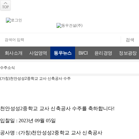
회사소개
사업영역
동우뉴스
BI/CI
윤리경영
정보광장
동우뉴스
수주소식
채용공고
시공협력
수주소식
(가칭)천안성성2중학교 교사 신축공사 수주
천안성성2중학교 교사 신축공사
수주를 축하합니다!
입찰일 : 2023년 09월 05일
공사명 : (가칭)
천안성성2중학교 교사 신축공사