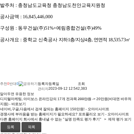
발주처 : 충청남도교육청 충청남도천안교육지원청
공사금액 : 16,845,446,000
구성원 : 동우건설(주)51%+예림종합건설(주)49%
공사개요
: 중학교 신축공사
지하
1
층
/
지상
4
층
,
연면적
18,535.73
㎡
추천
0
반대
0
등록자
등록일
조회
2023-09-12 12:54
2,383
관리자
알아두면 유용한 정보
디지털마케팅, 아이보스 온라인강의 17개 전과목
200만원
-> 20만원(비대면 바우처
지원) - 바로보기
네이버,구글,다음에서 검색 잘되는 홈페이지 150만원! - 오마이사이트
경쟁사에 부러움을 받는 홈페이지가 필요하세요? 포트폴리오 보기 - 오마이사이트
다른 홈페이지 회사에서 흉내낼 수 없는 "실명 만족도 평가 후기" > 제작 평가 보기
등록
목록