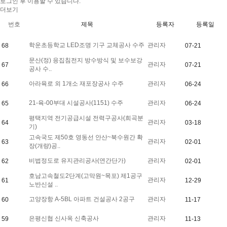
로그인 후 이용할 수 있습니다.
로그
더보기
번호
제목
등록자
등록일
학운초등학교 LED조명 기구 교체공사 수주
관리자
68
07-21
문산(정) 응집침전지 방수방식 및 보수보강
관리자
67
07-21
공사 수..
아라육로 외 1개소 재포장공사 수주
관리자
66
06-24
21-육-00부대 시설공사(1151) 수주
관리자
65
06-24
평택지역 전기공급시설 전력구공사(희곡분
관리자
64
03-18
기)
고속국도 제50호 영동선 안산~북수원간 확
관리자
63
02-01
장(개량)공..
비법정도로 유지관리공사(연간단가)
관리자
62
02-01
호남고속철도2단계(고막원~목포) 제1공구
관리자
61
12-29
노반신설 ..
고양장항 A-5BL 아파트 건설공사 2공구
관리자
60
11-17
은평신협 신사옥 신축공사
관리자
59
11-13