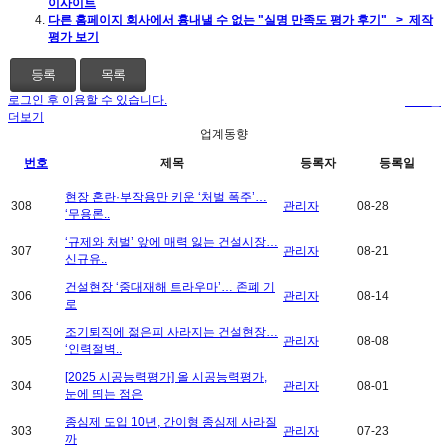
이사이트
다른 홈페이지 회사에서 흉내낼 수 없는 "실명 만족도 평가 후기" > 제작
평가 보기
등록
목록
로그인 후 이용할 수 있습니다.
로그인
더보기
업계동향
번호
제목
등록자
등록일
현장 혼란·부작용만 키운 ‘처벌 폭주’…
308
관리자
08-28
‘무용론..
‘규제와 처벌’ 앞에 매력 잃는 건설시장…
307
관리자
08-21
신규유..
건설현장 ‘중대재해 트라우마’… 존폐 기
306
관리자
08-14
로
조기퇴직에 젊은피 사라지는 건설현장…
305
관리자
08-08
‘인력절벽..
[2025 시공능력평가] 올 시공능력평가,
304
관리자
08-01
눈에 띄는 점은
종심제 도입 10년, 간이형 종심제 사라질
303
관리자
07-23
까